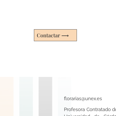
Contactar ⟶
florarias@unex.es
Profesora Contratado d