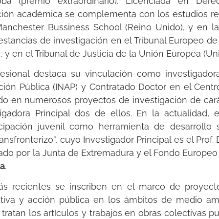
ba (premio extraordinario). Licenciada en Der
ión académica se complementa con los estudios rea
a Manchester Bussiness School (Reino Unido), y en 
do estancias de investigación en el Tribunal Europe
, y en el Tribunal de Justicia de la Unión Europea (
esional destaca su vinculación como investigadora 
ción Pública (INAP) y Contratado Doctor en el Centr
pado en numerosos proyectos de investigación de cará
igadora Principal dos de ellos. En la actualidad
icipación juvenil como herramienta de desarrollo s
ansfronterizo”, cuyo Investigador Principal es el Prof. D
iado por la Junta de Extremadura y el Fondo Europeo
pa
.
ás recientes se inscriben en el marco de proyect
ativa y acción pública en los ámbitos de medio am
tratan los artículos y trabajos en obras colectivas p