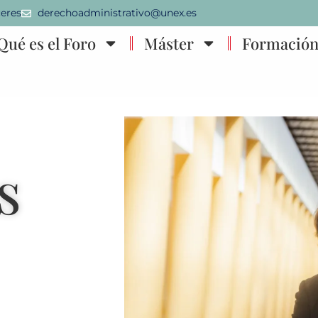
ceres
derechoadministrativo@unex.es
Qué es el Foro
Máster
Formació
s